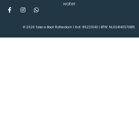
water.
© 2026 Take a Boat Rotterdam | KvK: 85220140 | BTW: NL004140570B15